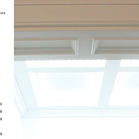
are
so
si
 a
la