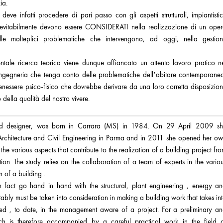
ia.
deve infatti procedere di pari passo con gli aspetti strutturali, impiantistic
inevitabilmente devono essere CONSIDERATI nella realizzazione di un ope
le molteplici problematiche che intervengono, ad oggi, nella gestio
tale ricerca teorica viene dunque affiancato un attento lavoro pratico n
’ingegneria che tenga conto delle problematiche dell’abitare contemporane
benessere psico-fisico che dovrebbe derivare da una loro corretta disposizio
della qualità del nostro vivere.
t and designer, was born in Carrara (MS) in 1984. On 29 April 2009 s
Architecture and Civil Engineering in Parma and in 2011 she opened her o
h the various aspects that contribute to the realization of a building project fr
tion. The study relies on the collaboration of a team of experts in the vario
n of a building .
in fact go hand in hand with the structural, plant engineering , energy a
tably must be taken into consideration in making a building work that takes in
ved , to date, in the management aware of a project. For a preliminary a
rch is therefore accompanied by a careful practical work in the field 