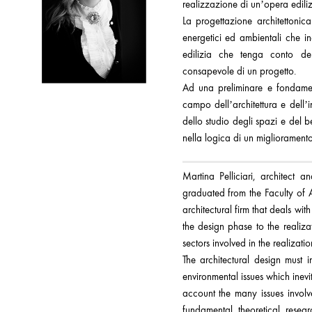
realizzazione di un’opera ediliz
La progettazione architettonica 
energetici ed ambientali che 
edilizia che tenga conto del
consapevole di un progetto.
Ad una preliminare e fondamen
campo dell’architettura e dell
dello studio degli spazi e del 
nella logica di un miglioramento 
Martina Pelliciari, architec
graduated from the Faculty of 
architectural firm that deals wit
the design phase to the realiza
sectors involved in the realizatio
The architectural design must 
environmental issues which inevi
account the many issues invol
fundamental theoretical resea