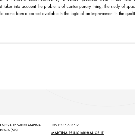
at takes into account the problems of contemporary living, the study of spa
ld come from a correct available in the logic of an improvement in the quali
GENOVA 12 54033 MARINA
+39 0585 634517
ARRARA (MS)
MARTINA.PELLICIARI@ALICE.IT