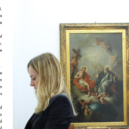
i,
ra
ne
el
o,
ne
he
wn
om
us
nd
to
nd
of