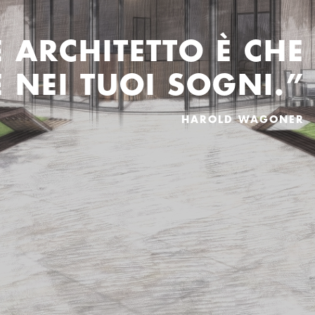
E ARCHITETTO È CHE
 NEI TUOI SOGNI.”
HAROLD WAGONER